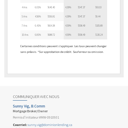
4 Ans
6.01%
$640.40
4.39%
$547.37
$93.03
5 Ans
4.56%
$556.81
4.39%
$547.37
$9.44
7 Ans
6.41%
$664.38
4.59%
$558.49
$105.89
10 Ans
6.81%
$688.72
4.59%
$558.49
$130.24
Certaines conditions peuvent s'appliquer. Les taux peuvent changer
sans préavis. *Sur approbation de crédit. Sauf erreur ou omission.
COMMUNIQUER AVEC NOUS
Sunny Vig, B.Comm
Mortgage Broker/Owner
Permis d’initiateur #MW-0910931
Courriel:
sunny.vig@dominionlending.ca