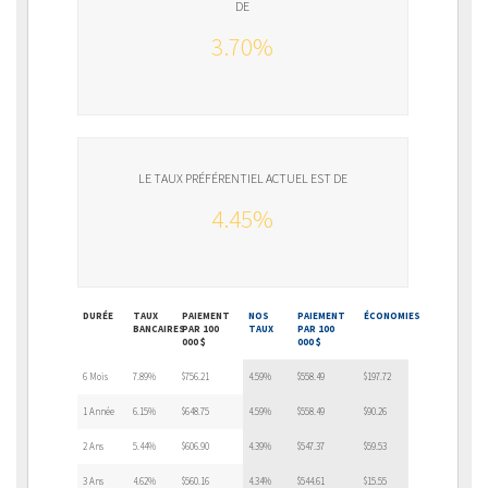
DE
3.70%
LE TAUX PRÉFÉRENTIEL ACTUEL EST DE
4.45%
DURÉE
TAUX
PAIEMENT
NOS
PAIEMENT
ÉCONOMIES
BANCAIRES
PAR 100
TAUX
PAR 100
000 $
000 $
6 Mois
7.89%
$756.21
4.59%
$558.49
$197.72
1 Année
6.15%
$648.75
4.59%
$558.49
$90.26
2 Ans
5.44%
$606.90
4.39%
$547.37
$59.53
3 Ans
4.62%
$560.16
4.34%
$544.61
$15.55