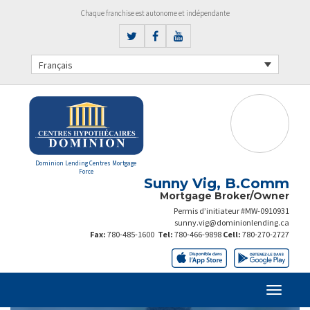
Chaque franchise est autonome et indépendante
Français
Dominion Lending Centres Mortgage
Force
Sunny Vig, B.Comm
Mortgage Broker/Owner
Permis d’initiateur #MW-0910931
sunny.vig@dominionlending.ca
Fax:
780-485-1600
Tel:
780-466-9898
Cell:
780-270-2727